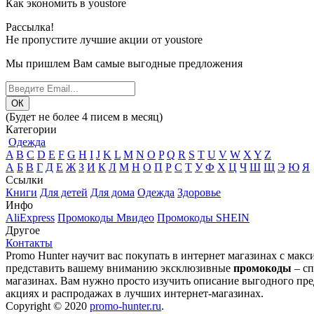
Как экономить в youstore
Рассылка!
Не пропустите лучшие акции от youstore
Мы пришлем Вам самые выгодные предложения
(Будет не более 4 писем в месяц)
Категории
Одежда
A
B
C
D
E
F
G
H
I
J
K
L
M
N
O
P
Q
R
S
T
U
V
W
X
Y
Z
А
Б
В
Г
Д
Е
Ж
З
И
К
Л
М
Н
О
П
Р
С
Т
У
Ф
Х
Ц
Ч
Ш
Щ
Э
Ю
Я
Ссылки
Книги
Для детей
Для дома
Одежда
Здоровье
Инфо
AliExpress
Промокоды Мвидео
Промокоды SHEIN
Другое
Контакты
Promo Hunter научит вас покупать в интернет магазинах с мак
представить вашему вниманию эксклюзивные
промокоды
– сп
магазинах. Вам нужно просто изучить описание выгодного пре
акциях и распродажах в лучших интернет-магазинах.
Copyright © 2020
promo-hunter.ru
.