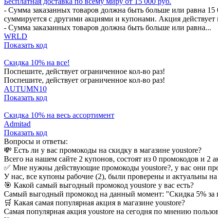
Бесплатная доставка по всему миру от 15 000 руб.
- Сумма заказанных товаров должна быть больше или равна 15 0
суммируется с другими акциями и купонами. Акция действует в 
- Сумма заказанных товаров должна быть больше или равна...
WRLD
Показать код
Скидка 10% на все!
Поспешите, действует ограниченное кол-во раз!
Поспешите, действует ограниченное кол-во раз!
AUTUMN10
Показать код
Скидка 10% на весь ассортимент
Admitad
Показать код
Вопросы и ответы:
💸 Есть ли у вас промокоды на скидку в магазине youstore?
Всего на нашем сайте 2 купонов, состоят из 0 промокодов и 2 а
✅ Мне нужны действующие промокоды youstore?, у вас они пр
У нас, все купоны рабочие (2), были проверены и актуальны на 
🎯 Какой самый выгодный промокод youstore у вас есть?
Самый выгодный промокод на данный момент: "Скидка 5% за 
🛒 Какая самая популярная акция в магазине youstore?
Самая популярная акция youstore на сегодня по мнению пользо