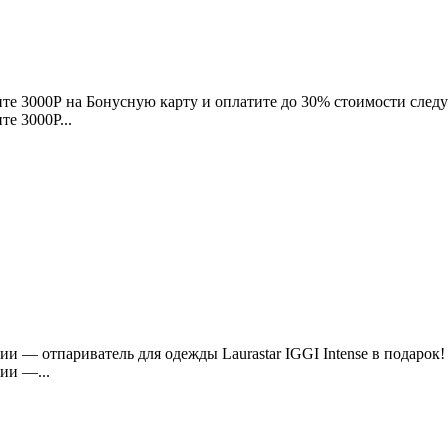
те 3000Р на Бонусную карту и оплатите до 30% стоимости сле
е 3000Р...
и — отпариватель для одежды Laurastar IGGI Intense в подарок!
ии —...