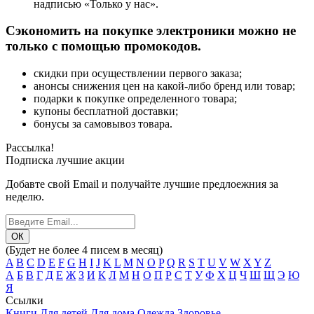
надписью «Только у нас».
Сэкономить на покупке электроники можно не
только с помощью промокодов.
скидки при осуществлении первого заказа;
анонсы снижения цен на какой-либо бренд или товар;
подарки к покупке определенного товара;
купоны бесплатной доставки;
бонусы за самовывоз товара.
Рассылка!
Подписка лучшие акции
Добавте свой Email и получайте лучшие предлоежния за
неделю.
(Будет не более 4 писем в месяц)
A
B
C
D
E
F
G
H
I
J
K
L
M
N
O
P
Q
R
S
T
U
V
W
X
Y
Z
А
Б
В
Г
Д
Е
Ж
З
И
К
Л
М
Н
О
П
Р
С
Т
У
Ф
Х
Ц
Ч
Ш
Щ
Э
Ю
Я
Ссылки
Книги
Для детей
Для дома
Одежда
Здоровье