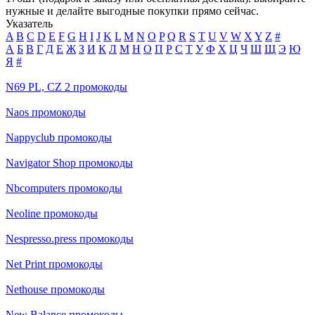
нужные и делайте выгодные покупки прямо сейчас.
Указатель
A
B
C
D
E
F
G
H
I
J
K
L
M
N
O
P
Q
R
S
T
U
V
W
X
Y
Z
#
А
Б
В
Г
Д
Е
Ж
З
И
К
Л
М
Н
О
П
Р
С
Т
У
Ф
Х
Ц
Ч
Ш
Щ
Э
Ю
Я
#
N69 PL, CZ 2 промокоды
Naos промокоды
Nappyclub промокоды
Navigator Shop промокоды
Nbcomputers промокоды
Neoline промокоды
Nespresso.press промокоды
Net Print промокоды
Nethouse промокоды
New Balance промокоды