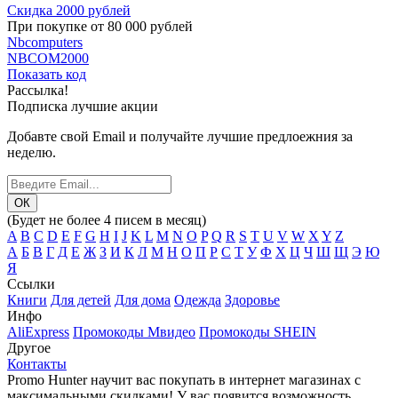
Скидка 2000 рублей
При покупке от 80 000 рублей
Nbcomputers
NBCOM2000
Показать код
Рассылка!
Подписка лучшие акции
Добавте свой Email и получайте лучшие предлоежния за
неделю.
(Будет не более 4 писем в месяц)
A
B
C
D
E
F
G
H
I
J
K
L
M
N
O
P
Q
R
S
T
U
V
W
X
Y
Z
А
Б
В
Г
Д
Е
Ж
З
И
К
Л
М
Н
О
П
Р
С
Т
У
Ф
Х
Ц
Ч
Ш
Щ
Э
Ю
Я
Ссылки
Книги
Для детей
Для дома
Одежда
Здоровье
Инфо
AliExpress
Промокоды Мвидео
Промокоды SHEIN
Другое
Контакты
Promo Hunter научит вас покупать в интернет магазинах с
максимальными скидками! У вас появится возможность