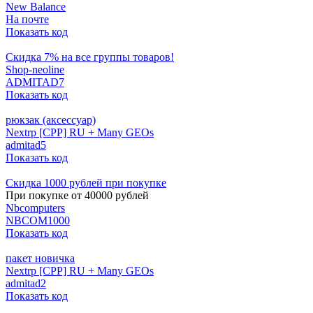
New Balance
На почте
Показать код
Скидка 7% на все группы товаров!
Shop-neoline
ADMITAD7
Показать код
рюкзак (аксессуар)
Nextrp [CPP] RU + Many GEOs
admitad5
Показать код
Скидка 1000 рублей при покупке
При покупке от 40000 рублей
Nbcomputers
NBCOM1000
Показать код
пакет новичка
Nextrp [CPP] RU + Many GEOs
admitad2
Показать код