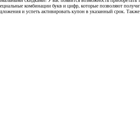
симальными скидками! У вас появится возможность приобретать 
ециальные комбинации букв и цифр, которые позволяют получит
дложения и успеть активировать купон в указанный срок. Такж