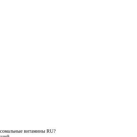
ипосомальные витамины RU?
кций.