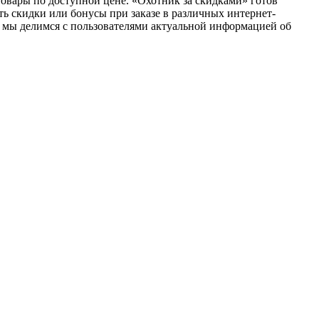
товары по доступной цене. «Охотник за скидками» готов
ь скидки или бонусы при заказе в различных интернет-
е мы делимся с пользователями актуальной информацией об