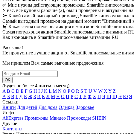
✅ Мне нужны действующие промокоды Smartlife липосомальны
У нас, все купоны рабочие (2), были проверены и актуальны на 
🎯 Какой самый выгодный промокод Smartlife липосомальные в
Самый выгодный промокод на данный момент: "Витаминный ко
🛒 Какая самая популярная акция в магазине Smartlife липосо
Самая популярная акция Smartlife липосомальные витамины RU 
Как экономить в Smartlife липосомальные витамины RU
Рассылка!
Не пропустите лучшие акции от Smartlife липосомальные вит
Мы пришлем Вам самые выгодные предложения
(Будет не более 4 писем в месяц)
A
B
C
D
E
F
G
H
I
J
K
L
M
N
O
P
Q
R
S
T
U
V
W
X
Y
Z
А
Б
В
Г
Д
Е
Ж
З
И
К
Л
М
Н
О
П
Р
С
Т
У
Ф
Х
Ц
Ч
Ш
Щ
Э
Ю
Я
Ссылки
Книги
Для детей
Для дома
Одежда
Здоровье
Инфо
AliExpress
Промокоды Мвидео
Промокоды SHEIN
Другое
Контакты