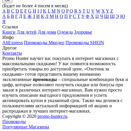
(Будет не более 4 писем в месяц)
A
B
C
D
E
F
G
H
I
J
K
L
M
N
O
P
Q
R
S
T
U
V
W
X
Y
Z
А
Б
В
Г
Д
Е
Ж
З
И
К
Л
М
Н
О
П
Р
С
Т
У
Ф
Х
Ц
Ч
Ш
Щ
Э
Ю
Я
Ссылки
Книги
Для детей
Для дома
Одежда
Здоровье
Инфо
AliExpress
Промокоды Мвидео
Промокоды SHEIN
Другое
Контакты
Promo Hunter научит вас покупать в интернет магазинах с
максимальными скидками! У вас появится возможность
приобретать товары по доступной цене. «Охотник за
скидками» готов представить вашему вниманию
эксклюзивные
промокоды
– специальные комбинации букв и
цифр, которые позволяют получить скидки или бонусы при
заказе в различных интернет-магазинах. Вам нужно просто
изучить описание выгодного предложения и успеть
активировать купон в указанный срок. Также мы делимся с
пользователями актуальной информацией об акциях и
распродажах в лучших интернет-магазинах.
Copyright © 2020
promo-hunter.ru
.
Промокоды
Популярные Магазины