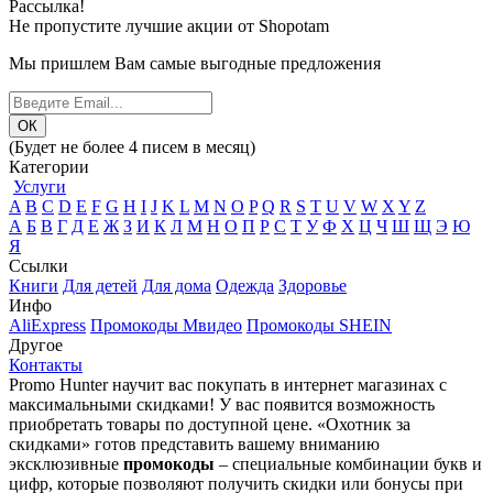
Рассылка!
Не пропустите лучшие акции от Shopotam
Мы пришлем Вам самые выгодные предложения
(Будет не более 4 писем в месяц)
Категории
Услуги
A
B
C
D
E
F
G
H
I
J
K
L
M
N
O
P
Q
R
S
T
U
V
W
X
Y
Z
А
Б
В
Г
Д
Е
Ж
З
И
К
Л
М
Н
О
П
Р
С
Т
У
Ф
Х
Ц
Ч
Ш
Щ
Э
Ю
Я
Ссылки
Книги
Для детей
Для дома
Одежда
Здоровье
Инфо
AliExpress
Промокоды Мвидео
Промокоды SHEIN
Другое
Контакты
Promo Hunter научит вас покупать в интернет магазинах с
максимальными скидками! У вас появится возможность
приобретать товары по доступной цене. «Охотник за
скидками» готов представить вашему вниманию
эксклюзивные
промокоды
– специальные комбинации букв и
цифр, которые позволяют получить скидки или бонусы при