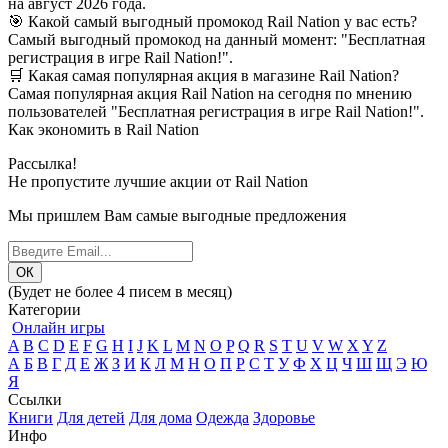
на август 2026 года.
🎯 Какой самый выгодный промокод Rail Nation у вас есть?
Самый выгодный промокод на данный момент: "Бесплатная
регистрация в игре Rail Nation!".
🛒 Какая самая популярная акция в магазине Rail Nation?
Самая популярная акция Rail Nation на сегодня по мнению
пользователей "Бесплатная регистрация в игре Rail Nation!".
Как экономить в Rail Nation
Рассылка!
Не пропустите лучшие акции от Rail Nation
Мы пришлем Вам самые выгодные предложения
(Будет не более 4 писем в месяц)
Категории
Онлайн игры
A
B
C
D
E
F
G
H
I
J
K
L
M
N
O
P
Q
R
S
T
U
V
W
X
Y
Z
А
Б
В
Г
Д
Е
Ж
З
И
К
Л
М
Н
О
П
Р
С
Т
У
Ф
Х
Ц
Ч
Ш
Щ
Э
Ю
Я
Ссылки
Книги
Для детей
Для дома
Одежда
Здоровье
Инфо