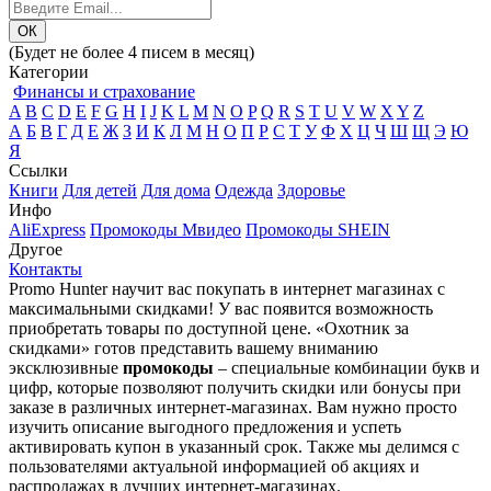
(Будет не более 4 писем в месяц)
Категории
Финансы и страхование
A
B
C
D
E
F
G
H
I
J
K
L
M
N
O
P
Q
R
S
T
U
V
W
X
Y
Z
А
Б
В
Г
Д
Е
Ж
З
И
К
Л
М
Н
О
П
Р
С
Т
У
Ф
Х
Ц
Ч
Ш
Щ
Э
Ю
Я
Ссылки
Книги
Для детей
Для дома
Одежда
Здоровье
Инфо
AliExpress
Промокоды Мвидео
Промокоды SHEIN
Другое
Контакты
Promo Hunter научит вас покупать в интернет магазинах с
максимальными скидками! У вас появится возможность
приобретать товары по доступной цене. «Охотник за
скидками» готов представить вашему вниманию
эксклюзивные
промокоды
– специальные комбинации букв и
цифр, которые позволяют получить скидки или бонусы при
заказе в различных интернет-магазинах. Вам нужно просто
изучить описание выгодного предложения и успеть
активировать купон в указанный срок. Также мы делимся с
пользователями актуальной информацией об акциях и
распродажах в лучших интернет-магазинах.