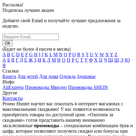
Рассылка!
Подписка лучшие акции
Добавте свой Email и получайте лучшие предлоежния за
неделю.
(Будет не более 4 писем в месяц)
A
B
C
D
E
F
G
H
I
J
K
L
M
N
O
P
Q
R
S
T
U
V
W
X
Y
Z
А
Б
В
Г
Д
Е
Ж
З
И
К
Л
М
Н
О
П
Р
С
Т
У
Ф
Х
Ц
Ч
Ш
Щ
Э
Ю
Я
Ссылки
Книги
Для детей
Для дома
Одежда
Здоровье
Инфо
AliExpress
Промокоды Мвидео
Промокоды SHEIN
Другое
Контакты
Promo Hunter научит вас покупать в интернет магазинах с
максимальными скидками! У вас появится возможность
приобретать товары по доступной цене. «Охотник за
скидками» готов представить вашему вниманию
эксклюзивные
промокоды
– специальные комбинации букв и
цифр, которые позволяют получить скидки или бонусы при