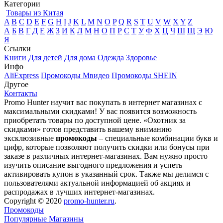
Категории
Товары из Китая
A
B
C
D
E
F
G
H
I
J
K
L
M
N
O
P
Q
R
S
T
U
V
W
X
Y
Z
А
Б
В
Г
Д
Е
Ж
З
И
К
Л
М
Н
О
П
Р
С
Т
У
Ф
Х
Ц
Ч
Ш
Щ
Э
Ю
Я
Ссылки
Книги
Для детей
Для дома
Одежда
Здоровье
Инфо
AliExpress
Промокоды Мвидео
Промокоды SHEIN
Другое
Контакты
Promo Hunter научит вас покупать в интернет магазинах с
максимальными скидками! У вас появится возможность
приобретать товары по доступной цене. «Охотник за
скидками» готов представить вашему вниманию
эксклюзивные
промокоды
– специальные комбинации букв и
цифр, которые позволяют получить скидки или бонусы при
заказе в различных интернет-магазинах. Вам нужно просто
изучить описание выгодного предложения и успеть
активировать купон в указанный срок. Также мы делимся с
пользователями актуальной информацией об акциях и
распродажах в лучших интернет-магазинах.
Copyright © 2020
promo-hunter.ru
.
Промокоды
Популярные Магазины