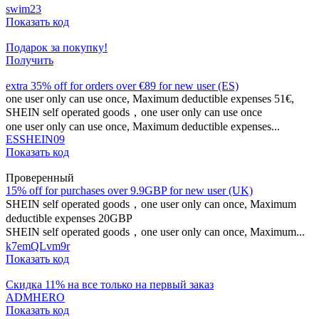
swim23
Показать код
Подарок за покупку!
Получить
extra 35% off for orders over €89 for new user (ES)
one user only can use once, Maximum deductible expenses 51€,
SHEIN self operated goods，one user only can use once
one user only can use once, Maximum deductible expenses...
ESSHEIN09
Показать код
Проверенный
15% off for purchases over 9.9GBP for new user (UK)
SHEIN self operated goods，one user only can once, Maximum
deductible expenses 20GBP
SHEIN self operated goods，one user only can once, Maximum...
k7emQLvm9r
Показать код
Скидка 11% на все только на первый заказ
ADMHERO
Показать код