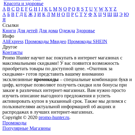
Красота и здоровье
A
B
C
D
E
F
G
H
I
J
K
L
M
N
O
P
Q
R
S
T
U
V
W
X
Y
Z
А
Б
В
Г
Д
Е
Ж
З
И
К
Л
М
Н
О
П
Р
С
Т
У
Ф
Х
Ц
Ч
Ш
Щ
Э
Ю
Я
Ссылки
Книги
Для детей
Для дома
Одежда
Здоровье
Инфо
AliExpress
Промокоды Мвидео
Промокоды SHEIN
Другое
Контакты
Promo Hunter научит вас покупать в интернет магазинах с
максимальными скидками! У вас появится возможность
приобретать товары по доступной цене. «Охотник за
скидками» готов представить вашему вниманию
эксклюзивные
промокоды
– специальные комбинации букв и
цифр, которые позволяют получить скидки или бонусы при
заказе в различных интернет-магазинах. Вам нужно просто
изучить описание выгодного предложения и успеть
активировать купон в указанный срок. Также мы делимся с
пользователями актуальной информацией об акциях и
распродажах в лучших интернет-магазинах.
Copyright © 2020
promo-hunter.ru
.
Промокоды
Популярные Магазины