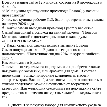
Всего на нашем сайте 12 купонов, состоят из 8 промокодов и
4 акций.
✅ Мне нужны действующие промокоды Epsom?, у вас они
проверяются?
У нас, все купоны рабочие (12), были проверены и актуальны
на август 2026 года.
🎯 Какой самый выгодный промокод Epsom у вас есть?
Самый выгодный промокод на данный момент: "Подарок
Микс для ванной с цветками ромашки и календулы
«GOLDEN DREAMS».".
🛒 Какая самая популярная акция в магазине Epsom?
Самая популярная акция Epsom на сегодня по мнению
пользователей "Постоянная скидка 20% на курс английской
соли.".
Как экономить в Epsom
Эпсома — интернет-магазин, где можно приобрести только
натуральную косметику или ароматы для дома. В составе
продукции – только природные компоненты, масла и
экстракты трав. Важно обратить внимание, что пользоваться
такими средствами можно независимо от возрастной
категории. Для желающих сэкономить на покупках на сайте
представлено множество интересных акций и скидок, таких
как:
Дисконт за покупку набора для комплексного ухода за