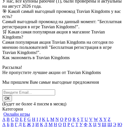
У нас, все купоны рабочие (1), были проверены и актуальны
на август 2026 года.
🎯 Какой самый выгодный промокод Travian Kingdoms у вас
есть?
Самый выгодный промокод на данный момент: "Бесплатная
регистрация в игре Travian Kingdoms!".
🛒 Какая самая популярная акция в магазине Travian
Kingdoms?
Самая популярная акция Travian Kingdoms на сегодня по
мнению пользователей "Бесплатная регистрация в игре
Travian Kingdoms!".
Как экономить в Travian Kingdoms
Рассылка!
Не пропустите лучшие акции от Travian Kingdoms
Мы пришлем Вам самые выгодные предложения
(Будет не более 4 писем в месяц)
Категории
Онлайн игры
A
B
C
D
E
F
G
H
I
J
K
L
M
N
O
P
Q
R
S
T
U
V
W
X
Y
Z
А
Б
В
Г
Д
Е
Ж
З
И
К
Л
М
Н
О
П
Р
С
Т
У
Ф
Х
Ц
Ч
Ш
Щ
Э
Ю