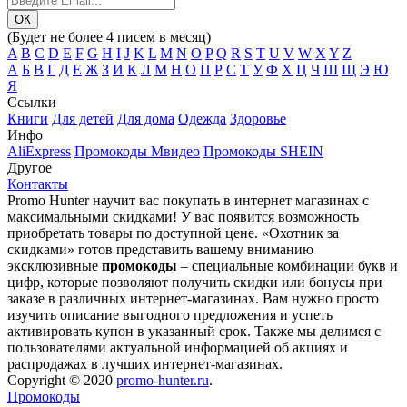
(Будет не более 4 писем в месяц)
A
B
C
D
E
F
G
H
I
J
K
L
M
N
O
P
Q
R
S
T
U
V
W
X
Y
Z
А
Б
В
Г
Д
Е
Ж
З
И
К
Л
М
Н
О
П
Р
С
Т
У
Ф
Х
Ц
Ч
Ш
Щ
Э
Ю
Я
Ссылки
Книги
Для детей
Для дома
Одежда
Здоровье
Инфо
AliExpress
Промокоды Мвидео
Промокоды SHEIN
Другое
Контакты
Promo Hunter научит вас покупать в интернет магазинах с
максимальными скидками! У вас появится возможность
приобретать товары по доступной цене. «Охотник за
скидками» готов представить вашему вниманию
эксклюзивные
промокоды
– специальные комбинации букв и
цифр, которые позволяют получить скидки или бонусы при
заказе в различных интернет-магазинах. Вам нужно просто
изучить описание выгодного предложения и успеть
активировать купон в указанный срок. Также мы делимся с
пользователями актуальной информацией об акциях и
распродажах в лучших интернет-магазинах.
Copyright © 2020
promo-hunter.ru
.
Промокоды